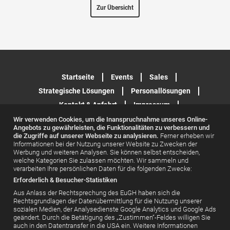
Zur Übersicht
Startseite
Events
Sales
Strategische Lösungen
Personallösungen
Kontakt & Anfahrt
Impressum
Datenschutzerklärung
Wir verwenden Cookies, um die Inanspruchnahme unseres Online-
Angebots zu gewährleisten, die Funktionalitäten zu verbessern und
die Zugriffe auf unserer Webseite zu analysieren.
Ferner erheben wir
Informationen bei der Nutzung unserer Website zu Zwecken der
Werbung und weiteren Analysen. Sie können selbst entscheiden,
welche Kategorien Sie zulassen möchten. Wir sammeln und
verarbeiten Ihre persönlichen Daten für die folgenden Zwecke:
Erforderlich & Besucher-Statistiken
Aus Anlass der Rechtsprechung des EuGH haben sich die
Rechtsgrundlagen der Datenübermittlung für die Nutzung unserer
© PP LIVE GmbH, Walther-von-Cronberg-Platz 6, 60594 Frankfurt
sozialen Medien, der Analysedienste Google Analytics und Google Ads
am Main
geändert. Durch die Betätigung des „Zustimmen“-Feldes willigen Sie
auch in den Datentransfer in die USA ein. Weitere Informationen