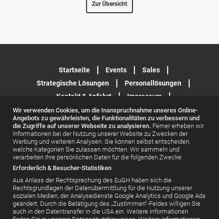
Zur Übersicht
Startseite
Events
Sales
Strategische Lösungen
Personallösungen
Kontakt & Anfahrt
Impressum
Datenschutzerklärung
Wir verwenden Cookies, um die Inanspruchnahme unseres Online-
Angebots zu gewährleisten, die Funktionalitäten zu verbessern und
die Zugriffe auf unserer Webseite zu analysieren.
Ferner erheben wir
Informationen bei der Nutzung unserer Website zu Zwecken der
Werbung und weiteren Analysen. Sie können selbst entscheiden,
welche Kategorien Sie zulassen möchten. Wir sammeln und
verarbeiten Ihre persönlichen Daten für die folgenden Zwecke:
Erforderlich & Besucher-Statistiken
Aus Anlass der Rechtsprechung des EuGH haben sich die
Rechtsgrundlagen der Datenübermittlung für die Nutzung unserer
© PP LIVE GmbH, Walther-von-Cronberg-Platz 6, 60594 Frankfurt
sozialen Medien, der Analysedienste Google Analytics und Google Ads
am Main
geändert. Durch die Betätigung des „Zustimmen“-Feldes willigen Sie
auch in den Datentransfer in die USA ein. Weitere Informationen