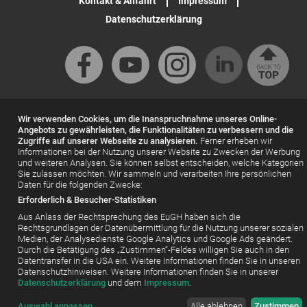
Kontakt & Anfahrt
Impressum
Datenschutzerklärung
Wir verwenden Cookies, um die Inanspruchnahme unseres Online-
Angebots zu gewährleisten, die Funktionalitäten zu verbessern und die
© PP LIVE GmbH, Walther-von-Cronberg-Platz 6, 60594 Frankfurt
Zugriffe auf unserer Webseite zu analysieren.
Ferner erheben wir
am Main
Informationen bei der Nutzung unserer Website zu Zwecken der Werbung
und weiteren Analysen. Sie können selbst entscheiden, welche Kategorien
Sie zulassen möchten. Wir sammeln und verarbeiten Ihre persönlichen
Daten für die folgenden Zwecke:
Erforderlich & Besucher-Statistiken
Aus Anlass der Rechtsprechung des EuGH haben sich die
Rechtsgrundlagen der Datenübermittlung für die Nutzung unserer sozialen
Medien, der Analysedienste Google Analytics und Google Ads geändert.
Durch die Betätigung des „Zustimmen“-Feldes willigen Sie auch in den
Datentransfer in die USA ein. Weitere Informationen finden Sie in unseren
Datenschutzhinweisen. Weitere Informationen finden Sie in unserer
Datenschutzerklärung
und dem
Impressum
.
Auswahl anpassen
...
Alle ablehnen
Zustimmen